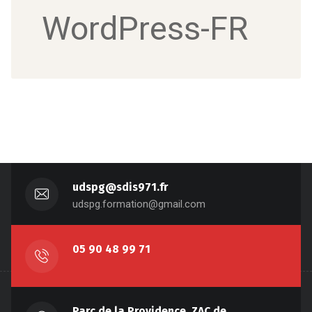
WordPress-FR
udspg@sdis971.fr
udspg.formation@gmail.com
05 90 48 99 71
Parc de la Providence, ZAC de