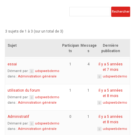
3 sujets de 1 à 3 (sur un total de 3)
Sujet
Participan
Message
Dernière
ts
s
publication
essai
1
4
il y a 5 années
et 7 mois
Démarré par:
udspwebdemo
dans :
Administration générale
udspwebdemo
utilisation du forum
1
1
il y a 5 années
et 8 mois
Démarré par:
udspwebdemo
dans :
Administration générale
udspwebdemo
Administratif
0
1
il y a 5 années
et 8 mois
Démarré par:
udspwebdemo
dans :
Administration générale
udspwebdemo